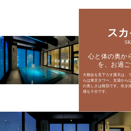
スカ
S
心と体の奥か
を、お過ご
大都会を見下ろす露天は、
らは東京タワー、女湯から
の美しさは格別です。吹き
感も十分です。